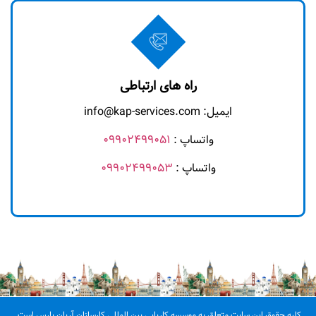
راه های ارتباطی
ایمیل: info@kap-services.com
واتساپ :
09902499051
واتساپ :
09902499053
کلیه حقوق این سایت متعلق به موسسه کاریابی بین المللی کارسازان آریان پارس است.