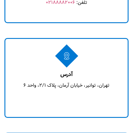
تلفن:
02188882006
آدرس
تهران، توانیر، خیابان آرمان، پلاک 2/1، واحد 6